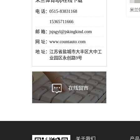
米兰体育app在线下载
电 话：
0515-83831168
15365711666
邮 箱：
jsjsgyl@jskingkind.com
网 址：
www.countauto.com
地 址：
江苏省盐城市大丰区大中工
业园区永创路9号
关于我们
产品