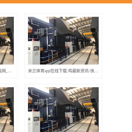
米兰体育app在线下载:评测_天极网_专业IT门户
米兰体育app在线下载:鸡最新资讯-快科技--科技改变未来