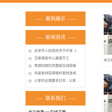
案例展示
新闻资讯
永安市人民政府关于印发《永安市加强大气重点管控区域及集中供热区废气污染整治提升行动方案》的通知
玉柴铸造中心奠基开工
孝顺的媳妇完整版在线观看
伟星新材获得塑料管材连续性退火炉及其退火工艺专利
公爹的无理要求日本 - 公爹的无理要求日本下载安卓版破解版V
联系我们